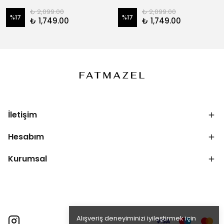
₺ 2,099.00
₺ 2,099.00
%
17
%
17
₺ 1,749.00
₺ 1,749.00
İletişim
Hesabım
Kurumsal
Alışveriş deneyiminizi iyileştirmek için