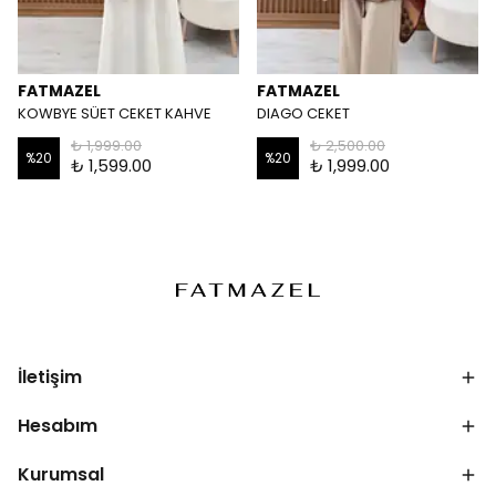
FATMAZEL
FATMAZEL
KOWBYE SÜET CEKET KAHVE
DIAGO CEKET
₺ 1,999.00
₺ 2,500.00
%
20
%
20
₺ 1,599.00
₺ 1,999.00
İletişim
Hesabım
Kurumsal