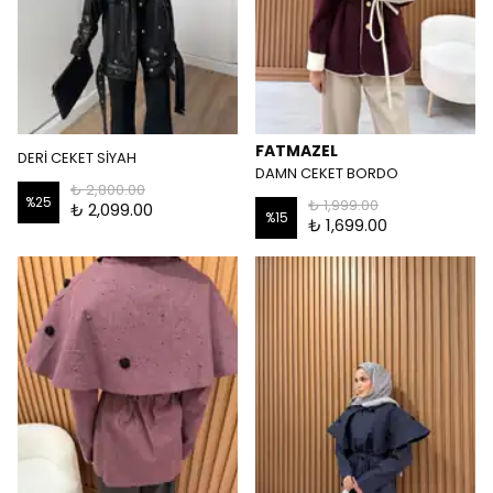
FATMAZEL
DERİ CEKET SİYAH
DAMN CEKET BORDO
₺ 2,800.00
%
25
₺ 1,999.00
₺ 2,099.00
%
15
₺ 1,699.00