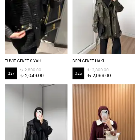
TÜVİT CEKET SİYAH
DERİ CEKET HAKİ
₺ 2,800.00
₺ 2,800.00
%
27
%
25
₺ 2,049.00
₺ 2,099.00