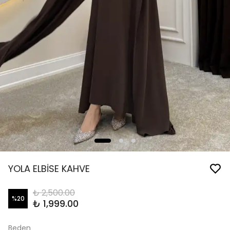
YOLA ELBİSE KAHVE
₺ 2,500.00
%
20
₺ 1,999.00
Beden