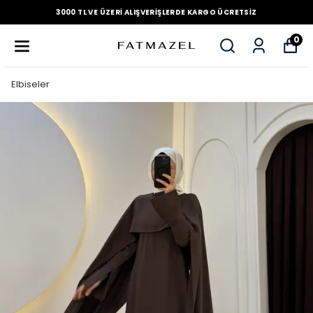
3000 TL VE ÜZERI ALIŞVERIŞLERDE KARGO ÜCRETSIZ
0
Elbiseler