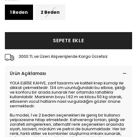
1 Beden
2 Beden
SEPETE EKLE
3000 TL ve Üzeri Alışverişlerde Kargo Ücretsiz
Ürün Açıklaması
YOLA ELBİSE KAHVE, zarif tasarımı ve kaliteli krep kumaşı ile
dikkat çekmektedir. 134 cm uzunluğundaki bu elbise, şıklığı
ve konforu bir arada sunarak her ortamda rahatlıkla
kullanılabilir. Mankenin boyu 1.62 m ve kilosu 50 kg olarak,
elbisenin vücut hatlarını nasıl vurguladığını gözler önüne
sermektedir.
Bu model, 1 ve 2 beden seçenekleri ile geniş bir kullanıcı
yelpazesine hitap etmektedir. Kahverengi tonları, şıklığı ve
zarafeti simgelerken, alternatif renk seçenekleri arasında
siyah, lacivert, mürdüm ve petrol de bulunmaktadır. Her bir
renk, farklı stiller ve kombinler oluşturma imkanı sunarak,