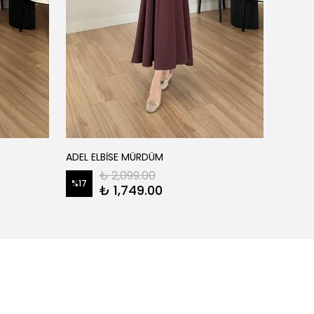
ADEL ELBİSE MÜRDÜM
AGATHA
₺ 2,099.00
%
17
%
28
₺ 1,749.00