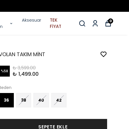
Aksesuar
TEK
0
im
FİYAT
VOLAN TAKIM MİNT
₺ 3,599.00
%
58
₺ 1,499.00
Beden
36
38
40
42
SEPETE EKLE