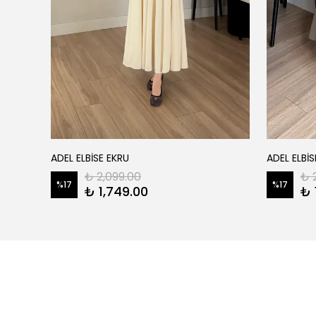
ADEL ELBİSE EKRU
ADEL ELBİS
₺ 2,099.00
₺ 
%
17
%
17
₺ 1,749.00
₺ 