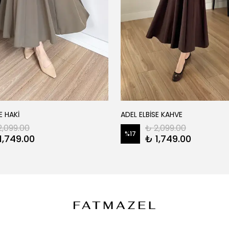
E HAKİ
ADEL ELBİSE KAHVE
2,099.00
₺ 2,099.00
%
17
1,749.00
₺ 1,749.00