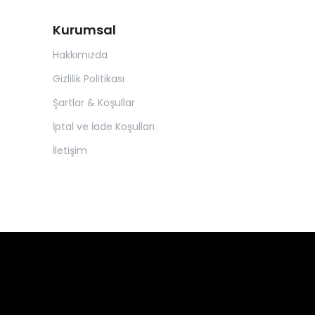
Kurumsal
Hakkımızda
Gizlilik Politikası
Şartlar & Koşullar
İptal ve İade Koşulları
İletişim