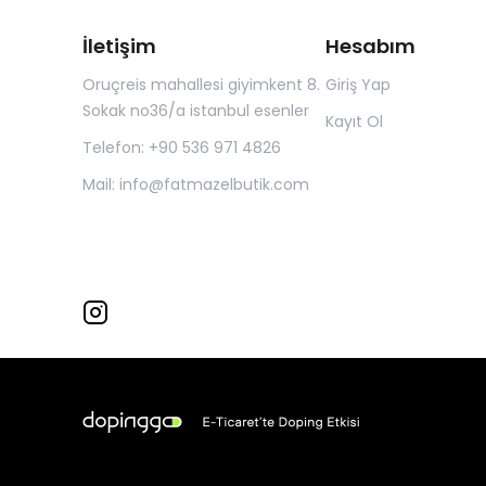
İletişim
Hesabım
Oruçreis mahallesi giyimkent 8.
Giriş Yap
Sokak no36/a istanbul esenler
Kayıt Ol
Telefon: +90 536 971 4826
Mail:
info@fatmazelbutik.com