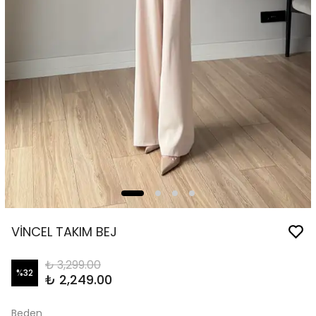
VİNCEL TAKIM BEJ
₺ 3,299.00
%
32
₺ 2,249.00
Beden