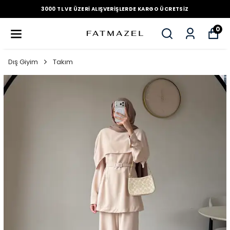
3000 TL VE ÜZERI ALIŞVERIŞLERDE KARGO ÜCRETSIZ
0
Dış Giyim
Takım