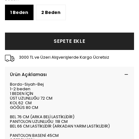
1 Beden
2 Beden
SEPETE EKLE
3000 TL ve Üzeri Alışverişlerde Kargo Ücretsiz
Ürün Açıklaması
Bordo-Siyah-Bej
1-2 beden
1 BEDEN İÇİN
ÜST UZUNLUĞU 72 CM
KOL 62 CM
GÖĞÜS 80 CM
BEL 76 CM (ARKA BELİ LASTİKLİDİR)
PANTOLON UZUNLUĞU 118 CM
BEL 66 CM LASTİKLİDİR (ARKADAN YARIM LASTİKLİDİR)
PANTOLON BASENİ 45CM