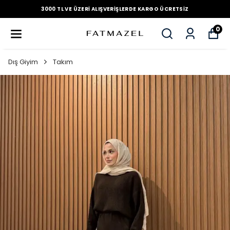
3000 TL VE ÜZERI ALIŞVERIŞLERDE KARGO ÜCRETSIZ
0
Dış Giyim
Takım