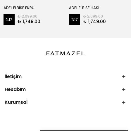
ADEL ELBİSE EKRU
ADEL ELBİSE HAKİ
₺ 2,099.00
₺ 2,099.00
%
17
%
17
₺ 1,749.00
₺ 1,749.00
İletişim
Hesabım
Kurumsal