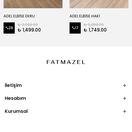
ADEL ELBİSE EKRU
ADEL ELBİSE HAKİ
₺ 2,099.00
₺ 2,099.00
%
29
%
17
₺ 1,499.00
₺ 1,749.00
İletişim
Hesabım
Kurumsal