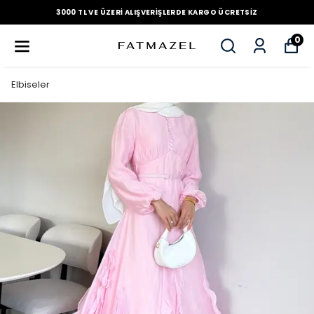
3000 TL VE ÜZERI ALIŞVERIŞLERDE KARGO ÜCRETSIZ
0
Elbiseler