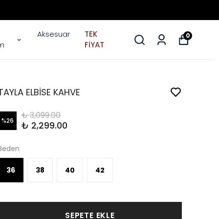
Aksesuar
TEK
0
im
FİYAT
TAYLA ELBİSE KAHVE
₺ 3,099.00
%
26
₺ 2,299.00
Beden
36
38
40
42
SEPETE EKLE