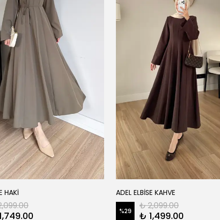
E HAKİ
ADEL ELBİSE KAHVE
2,099.00
₺ 2,099.00
%
29
1,749.00
₺ 1,499.00