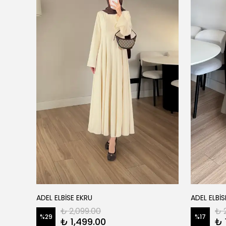
ADEL ELBİSE EKRU
ADEL ELBİS
₺ 2,099.00
₺ 
%
29
%
17
₺ 1,499.00
₺ 