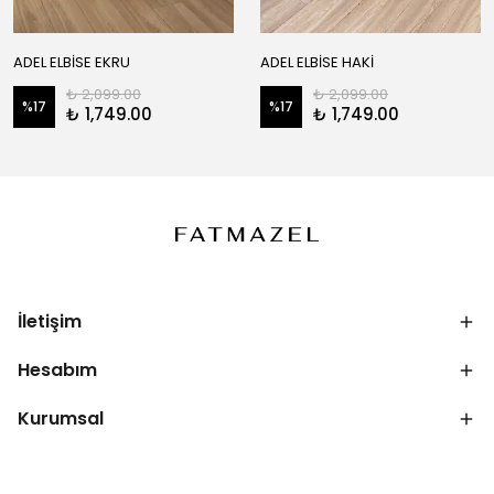
ADEL ELBİSE EKRU
ADEL ELBİSE HAKİ
₺ 2,099.00
₺ 2,099.00
%
17
%
17
₺ 1,749.00
₺ 1,749.00
İletişim
Hesabım
Kurumsal