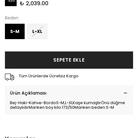
%
20
₺ 2,039.00
Beden
S-M
L-XL
SEPETE EKLE
Tüm Ürünlerde Ücretsiz Kargo
Ürün Açıklaması
Bej-Haki-Kahve-BordoS-M,L-XLKaşe kumaştırÖnü düğme
detaylıdırManken boy kilo:173/50Manken beden:S-M