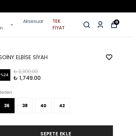
Aksesuar
TEK
0
im
FİYAT
SOİNY ELBİSE SİYAH
₺ 2,300.00
%
24
₺ 1,749.00
Beden
36
38
40
42
SEPETE EKLE