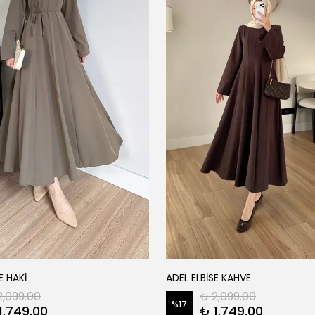
E HAKİ
ADEL ELBİSE KAHVE
2,099.00
₺ 2,099.00
%
17
1,749.00
₺ 1,749.00