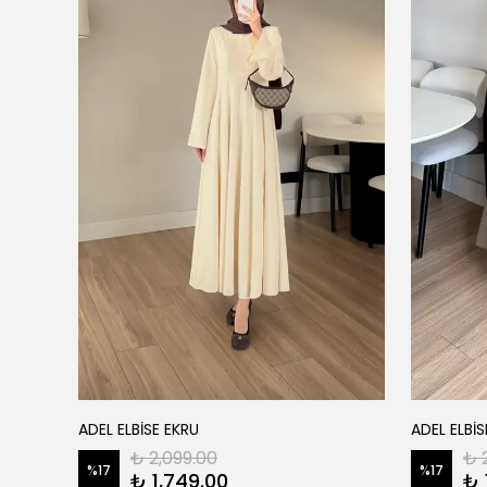
ADEL ELBİSE EKRU
ADEL ELBİS
₺ 2,099.00
₺ 
%
17
%
17
₺ 1,749.00
₺ 