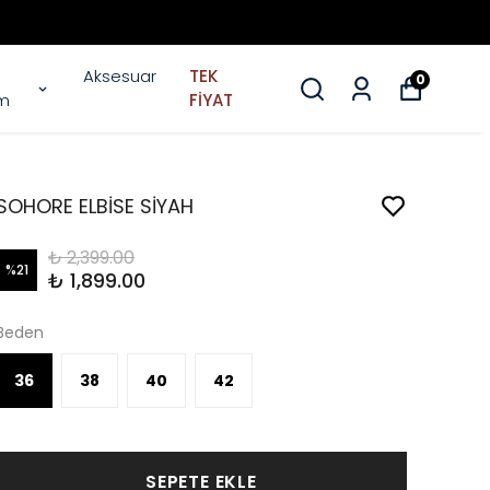
Aksesuar
TEK
0
im
FİYAT
SOHORE ELBİSE SİYAH
₺ 2,399.00
%
21
₺ 1,899.00
Beden
36
38
40
42
SEPETE EKLE