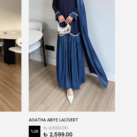
FATM
AGATHA ABİYE LACİVERT
AİSHA 
₺ 3,599.00
%
28
₺ 2,599.00
%
22