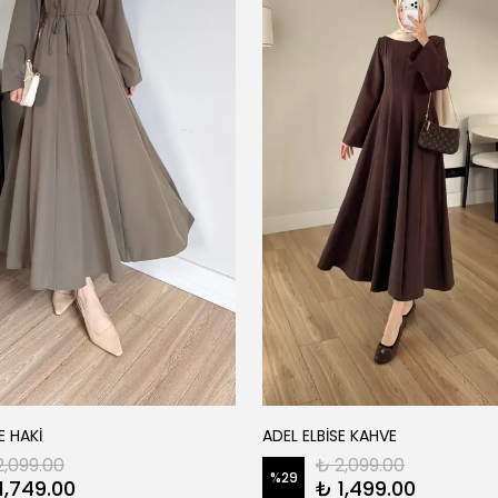
E HAKİ
ADEL ELBİSE KAHVE
2,099.00
₺ 2,099.00
%
29
1,749.00
₺ 1,499.00