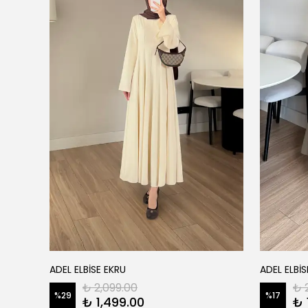
ADEL ELBİSE EKRU
ADEL ELBİS
₺ 2,099.00
₺ 
%
29
%
17
₺ 1,499.00
₺ 