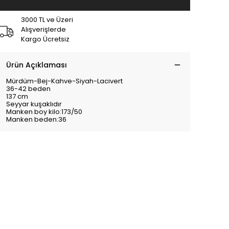
3000 TL ve Üzeri
Alışverişlerde
Kargo Ücretsiz
Ürün Açıklaması
Mürdüm-Bej-Kahve-Siyah-Lacivert
36-42 beden
137 cm
Seyyar kuşaklıdır
Manken boy kilo:173/50
Manken beden:36