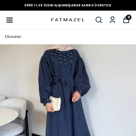
3000 TL VE ÜZERI ALIŞVERIŞLERDE KARGO ÜCRETSIZ
0
Elbiseler