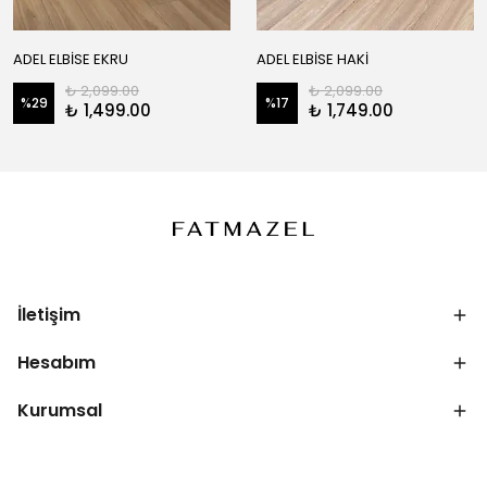
ADEL ELBİSE EKRU
ADEL ELBİSE HAKİ
₺ 2,099.00
₺ 2,099.00
%
29
%
17
₺ 1,499.00
₺ 1,749.00
İletişim
Hesabım
Kurumsal