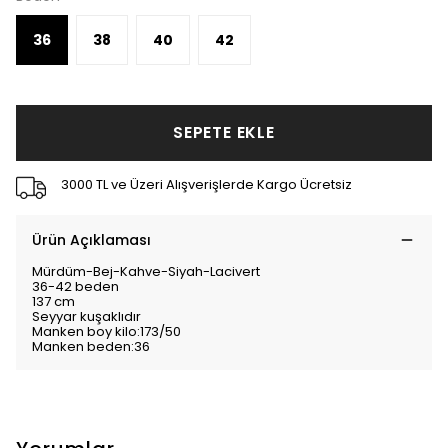
36
38
40
42
SEPETE EKLE
3000 TL ve Üzeri Alışverişlerde Kargo Ücretsiz
Ürün Açıklaması
Mürdüm-Bej-Kahve-Siyah-Lacivert
36-42 beden
137 cm
Seyyar kuşaklıdır
Manken boy kilo:173/50
Manken beden:36