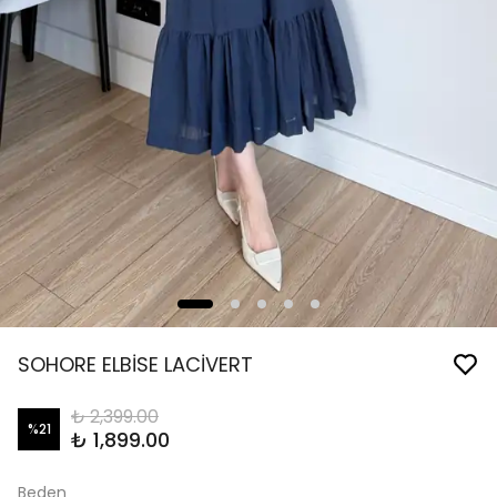
SOHORE ELBİSE LACİVERT
₺ 2,399.00
%
21
₺ 1,899.00
Beden