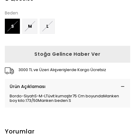
Beden
S
M
L
Stoğa Gelince Haber Ver
3000 TL ve Üzeri Alışverişlerde Kargo Ücretsiz
Ürün Açıklaması
Bordo-SiyahS-M-LTüvit kumaştır75 Cm boyundaManken
boy kilo:173/50Manken beden:S
Yorumlar