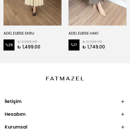
ADEL ELBİSE EKRU
ADEL ELBİSE HAKİ
₺ 2,099.00
₺ 2,099.00
%
29
%
17
₺ 1,499.00
₺ 1,749.00
İletişim
Hesabım
Kurumsal