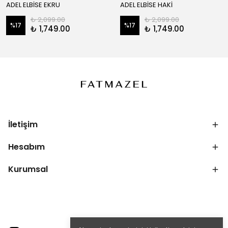
ADEL ELBİSE EKRU
ADEL ELBİSE HAKİ
₺ 2,099.00
₺ 2,099.00
%
17
%
17
₺ 1,749.00
₺ 1,749.00
İletişim
Hesabım
Kurumsal