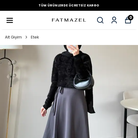
TÜM ÜRÜNLERDE ÜCRETSIZ KARGO
0
Alt Giyim
Etek