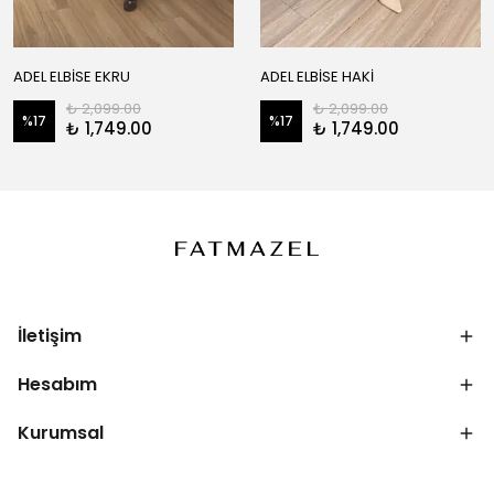
ADEL ELBİSE EKRU
ADEL ELBİSE HAKİ
₺ 2,099.00
₺ 2,099.00
%
17
%
17
₺ 1,749.00
₺ 1,749.00
İletişim
Hesabım
Kurumsal