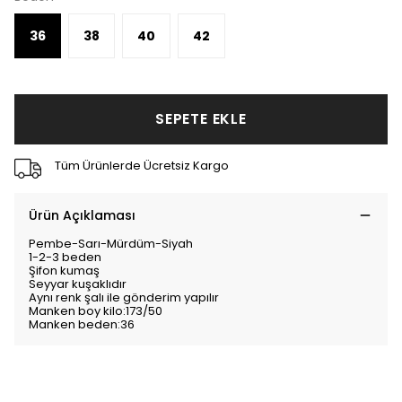
36
38
40
42
SEPETE EKLE
Tüm Ürünlerde Ücretsiz Kargo
Ürün Açıklaması
Pembe-Sarı-Mürdüm-Siyah
1-2-3 beden
Şifon kumaş
Seyyar kuşaklıdır
Aynı renk şalı ile gönderim yapılır
Manken boy kilo:173/50
Manken beden:36