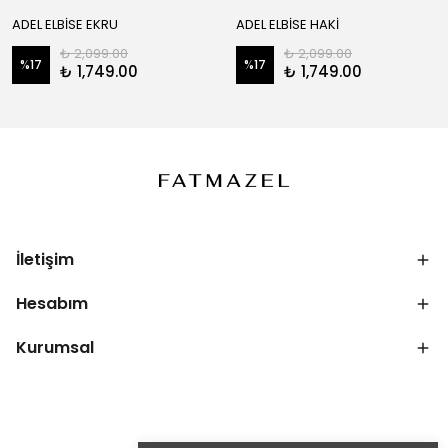
ADEL ELBİSE EKRU
ADEL ELBİSE HAKİ
₺ 2,099.00
₺ 2,099.00
%
17
%
17
₺ 1,749.00
₺ 1,749.00
İletişim
Hesabım
Kurumsal