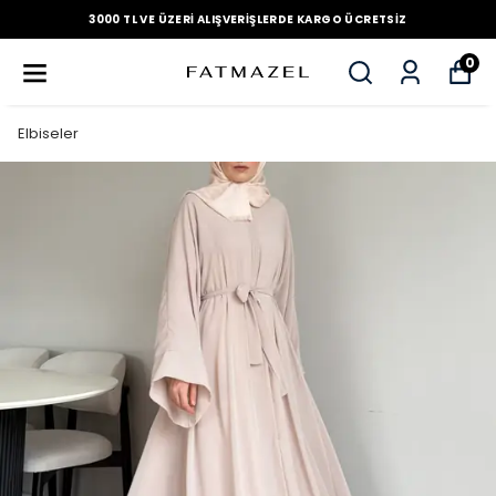
3000 TL VE ÜZERI ALIŞVERIŞLERDE KARGO ÜCRETSIZ
0
Elbiseler