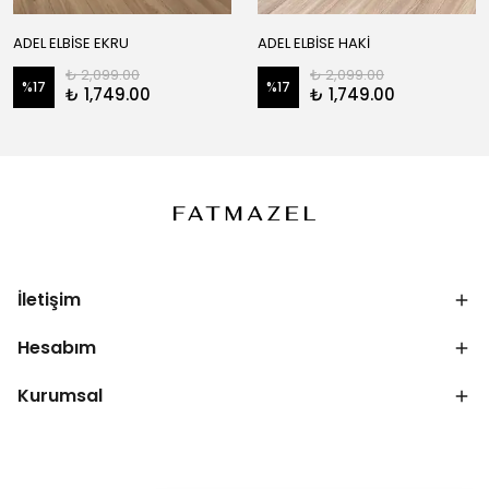
ADEL ELBİSE EKRU
ADEL ELBİSE HAKİ
₺ 2,099.00
₺ 2,099.00
%
17
%
17
₺ 1,749.00
₺ 1,749.00
İletişim
Hesabım
Kurumsal