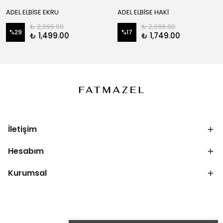
ADEL ELBİSE EKRU
ADEL ELBİSE HAKİ
₺ 2,099.00
₺ 2,099.00
%
29
%
17
₺ 1,499.00
₺ 1,749.00
İletişim
Hesabım
Kurumsal