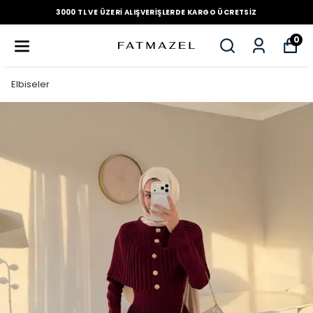
3000 TL VE ÜZERI ALIŞVERIŞLERDE KARGO ÜCRETSIZ
0
Elbiseler