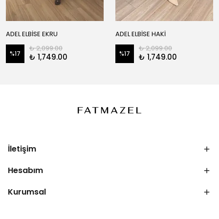
ADEL ELBİSE EKRU
ADEL ELBİSE HAKİ
₺ 2,099.00
₺ 2,099.00
%
17
%
17
₺ 1,749.00
₺ 1,749.00
İletişim
Hesabım
Kurumsal