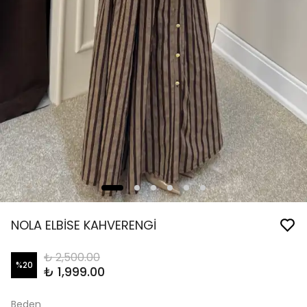
NOLA ELBİSE KAHVERENGİ
₺ 2,500.00
%
20
₺ 1,999.00
Beden