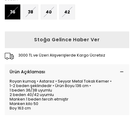
36
38
40
42
Stoğa Gelince Haber Ver
3000 TL ve Üzeri Alışverişlerde Kargo Ücretsiz
Ürün Açıklaması
Royan kumaş • Astarsız • Seyyar Metal Tokalı Kemer •
1-2 beden şeklindedir • Ürün Boyu 136 cm •
1 beden 36/38 uyumlu
2 beden 40/42 uyumlu
Manken 1 beden tercih etmiştir
Manken kilo 50
Boy 163 cm