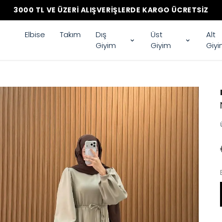
3000 TL VE ÜZERI ALIŞVERIŞLERDE KARGO ÜCRETSIZ
Elbise
Takım
Dış
Üst
Alt
Giyim
Giyim
Giy