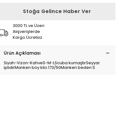
Stoğa Gelince Haber Ver
3000 TL ve Üzeri
Alışverişlerde
Kargo Ücretsiz
Ürün Açıklaması
Siyah-Vizon-KahveS-M-LScuba kumaştırSeyyar
iplidirManken boy kilo:173/50Manken beden:S