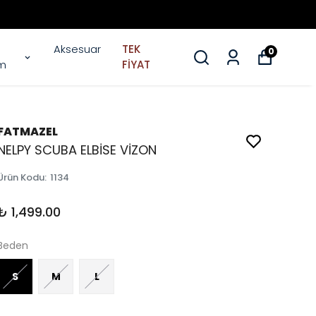
Aksesuar
TEK
0
im
FİYAT
FATMAZEL
NELPY SCUBA ELBİSE VİZON
Ürün Kodu
:
1134
₺ 1,499.00
Beden
S
M
L