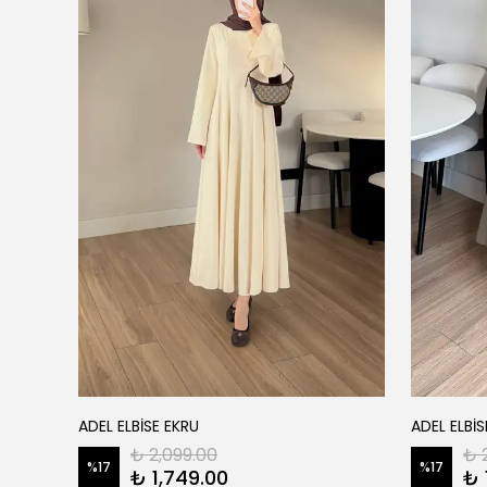
ADEL ELBİSE EKRU
ADEL ELBİS
₺ 2,099.00
₺ 
%
17
%
17
₺ 1,749.00
₺ 