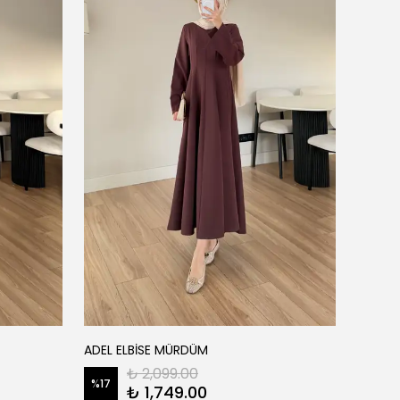
ADEL ELBİSE MÜRDÜM
AGATHA
₺ 2,099.00
%
17
%
28
₺ 1,749.00