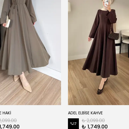
E HAKİ
ADEL ELBİSE KAHVE
2,099.00
₺ 2,099.00
%
17
1,749.00
₺ 1,749.00