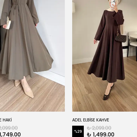
E HAKİ
ADEL ELBİSE KAHVE
2,099.00
₺ 2,099.00
%
29
1,749.00
₺ 1,499.00