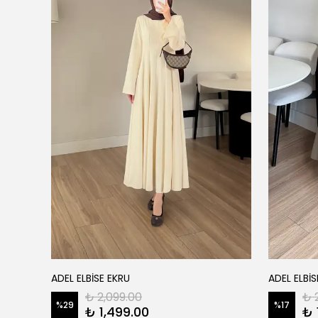
ADEL ELBİSE EKRU
ADEL ELBİS
₺ 2,099.00
₺ 
%
29
%
17
₺ 1,499.00
₺ 