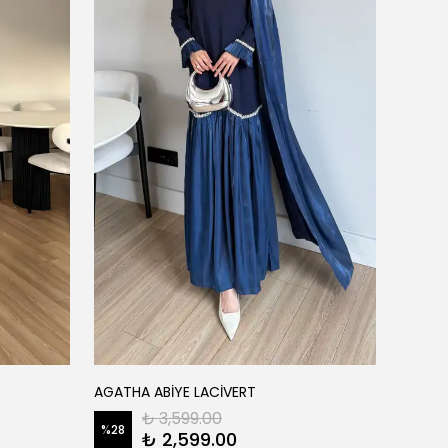
FATM
AGATHA ABİYE LACİVERT
AİSHA 
₺ 3,599.00
%
28
₺ 2,599.00
%
22