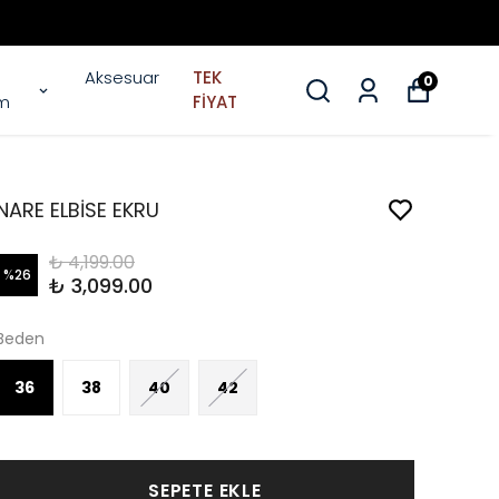
Aksesuar
TEK
0
im
FİYAT
NARE ELBİSE EKRU
₺ 4,199.00
%
26
₺ 3,099.00
Beden
36
38
40
42
SEPETE EKLE