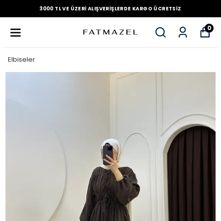
3000 TL VE ÜZERI ALIŞVERIŞLERDE KARGO ÜCRETSIZ
0
Elbiseler