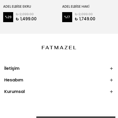
ADEL ELBİSE EKRU
ADEL ELBİSE HAKİ
₺ 2,099.00
₺ 2,099.00
%
29
%
17
₺ 1,499.00
₺ 1,749.00
İletişim
Hesabım
Kurumsal