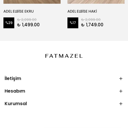
ADEL ELBİSE EKRU
ADEL ELBİSE HAKİ
₺ 2,099.00
₺ 2,099.00
%
29
%
17
₺ 1,499.00
₺ 1,749.00
İletişim
Hesabım
Kurumsal