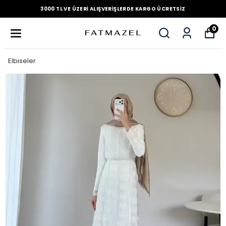
3000 TL VE ÜZERI ALIŞVERIŞLERDE KARGO ÜCRETSIZ
0
Elbiseler