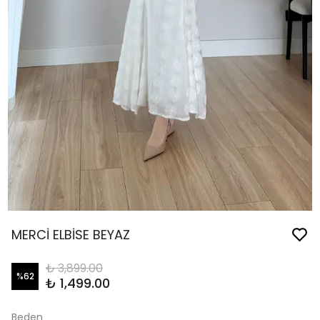
MERCİ ELBİSE BEYAZ
₺ 3,899.00
%
62
₺ 1,499.00
Beden