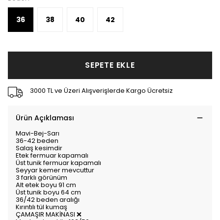
36
38
40
42
SEPETE EKLE
3000 TL ve Üzeri Alışverişlerde Kargo Ücretsiz
Ürün Açıklaması
Mavi-Bej-Sarı
36-42 beden
Salaş kesimdir
Etek fermuar kapamalı
Üst tunik fermuar kapamalı
Seyyar kemer mevcuttur
3 farklı görünüm
Alt etek boyu 91 cm
Üst tunik boyu 64 cm
36/42 beden aralığı
Kırıntılı tül kumaş
ÇAMAŞIR MAKİNASI ❌