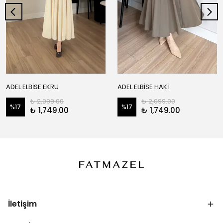
ADEL ELBİSE EKRU
ADEL ELBİSE HAKİ
₺ 2,099.00
₺ 2,099.00
%
17
%
17
₺ 1,749.00
₺ 1,749.00
İletişim