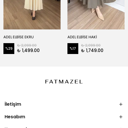
ADEL ELBİSE EKRU
ADEL ELBİSE HAKİ
₺ 2,099.00
₺ 2,099.00
%
29
%
17
₺ 1,499.00
₺ 1,749.00
İletişim
Hesabım