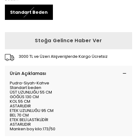
Standart Beden
Stoğa Gelince Haber Ver
3000 TL ve Üzeri Alışverişlerde Kargo Ücretsiz
Ürün Açıklaması
Pudra-Siyah-Kahve
Standart beden
ÜST UZUNLUĞU 55 CM
GÖĞÜS 130 CM
KOL 55 CM
ASTARLIDIR
ETEK UZUNLUĞU 95 CM
BEL 70 CM
ETEK BELİ LASTİKLİDİR
ASTARLIDIR
Manken boy kilo:173/50