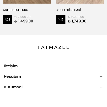
ADEL ELBİSE EKRU
ADEL ELBİSE HAKİ
₺ 2,099.00
₺ 2,099.00
%
29
%
17
₺ 1,499.00
₺ 1,749.00
İletişim
Hesabım
Kurumsal