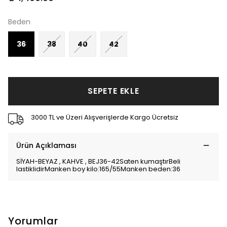
Beden
36
38
40
42
SEPETE EKLE
3000 TL ve Üzeri Alışverişlerde Kargo Ücretsiz
Ürün Açıklaması
SİYAH-BEYAZ , KAHVE , BEJ36-42Saten kumaştırBeli
lastiklidirManken boy kilo:165/55Manken beden:36
Yorumlar