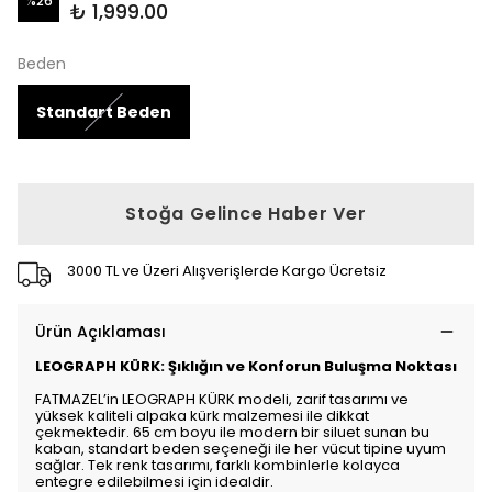
%
26
₺ 1,999.00
Beden
Standart Beden
Stoğa Gelince Haber Ver
3000 TL ve Üzeri Alışverişlerde Kargo Ücretsiz
Ürün Açıklaması
LEOGRAPH KÜRK: Şıklığın ve Konforun Buluşma Noktası
FATMAZEL’in LEOGRAPH KÜRK modeli, zarif tasarımı ve
yüksek kaliteli alpaka kürk malzemesi ile dikkat
çekmektedir. 65 cm boyu ile modern bir siluet sunan bu
kaban, standart beden seçeneği ile her vücut tipine uyum
sağlar. Tek renk tasarımı, farklı kombinlerle kolayca
entegre edilebilmesi için idealdir.