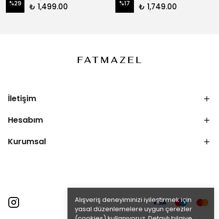
%
29
%
17
₺ 1,499.00
₺ 1,749.00
İletişim
Hesabım
Kurumsal
Alışveriş deneyiminizi iyileştirmek için
yasal düzenlemelere uygun çerezler
(cookies) kullanıyoruz. Detaylı bilgiye