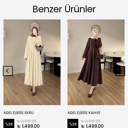
Benzer Ürünler
ADEL ELBİSE EKRU
ADEL ELBİSE KAHVE
₺ 2,099.00
₺ 2,099.00
%
29
%
29
₺ 1,499.00
₺ 1,499.00