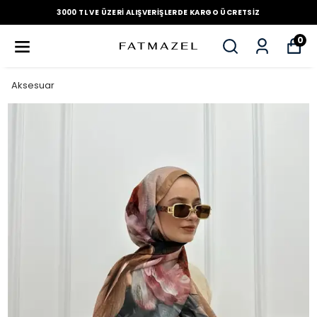
3000 TL VE ÜZERI ALIŞVERIŞLERDE KARGO ÜCRETSIZ
0
Aksesuar