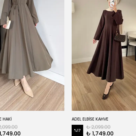
E HAKİ
ADEL ELBİSE KAHVE
2,099.00
₺ 2,099.00
%
17
1,749.00
₺ 1,749.00