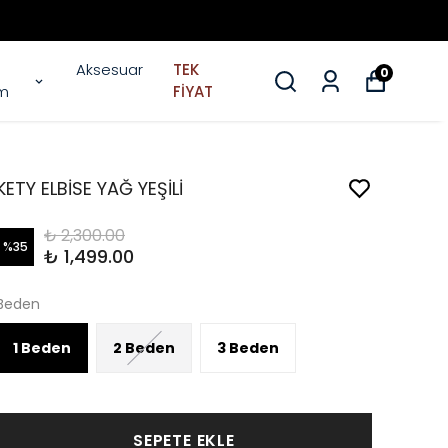
Aksesuar
TEK
0
im
FİYAT
KETY ELBİSE YAĞ YEŞİLİ
₺ 2,300.00
%
35
₺ 1,499.00
Beden
1 Beden
2 Beden
3 Beden
SEPETE EKLE