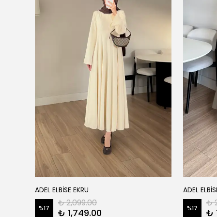
ADEL ELBİSE EKRU
ADEL ELBİS
₺ 2,099.00
₺ 
%
17
%
17
₺ 1,749.00
₺ 