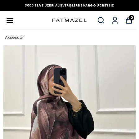
3000 TL VE ÜZERI ALIŞVERIŞLERDE KARGO ÜCRETSIZ
0
Aksesuar