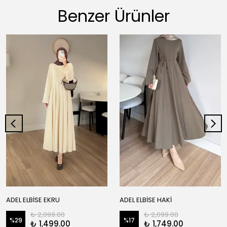
Benzer Ürünler
ADEL ELBİSE EKRU
ADEL ELBİSE HAKİ
₺ 2,099.00
₺ 2,099.00
%
29
%
17
₺ 1,499.00
₺ 1,749.00