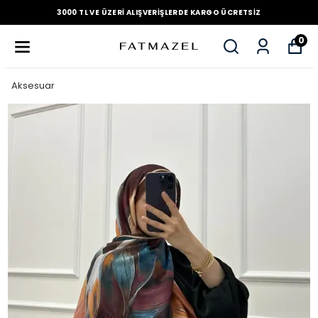
3000 TL VE ÜZERI ALIŞVERIŞLERDE KARGO ÜCRETSIZ
0
Aksesuar