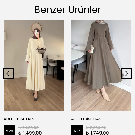
Benzer Ürünler
ADEL ELBİSE EKRU
ADEL ELBİSE HAKİ
₺ 2,099.00
₺ 2,099.00
%
29
%
17
₺ 1,499.00
₺ 1,749.00