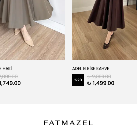
E HAKİ
ADEL ELBİSE KAHVE
2,099.00
₺ 2,099.00
%
29
1,749.00
₺ 1,499.00