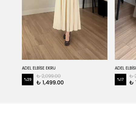
ADEL ELBİSE EKRU
ADEL ELBİS
₺ 2,099.00
₺ 
%
29
%
17
₺ 1,499.00
₺ 