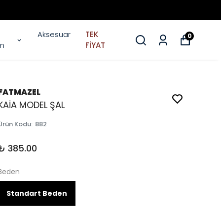
Aksesuar
TEK
0
im
FİYAT
FATMAZEL
KAİA MODEL ŞAL
Ürün Kodu
:
882
₺ 385.00
Beden
Standart Beden