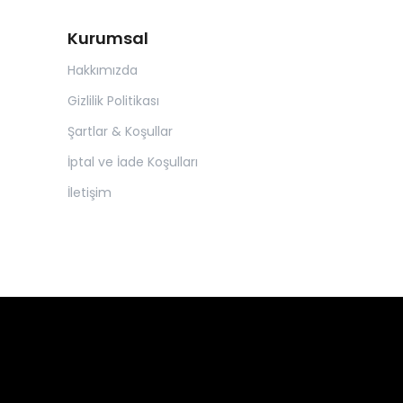
Kurumsal
Hakkımızda
Gizlilik Politikası
Şartlar & Koşullar
İptal ve İade Koşulları
İletişim