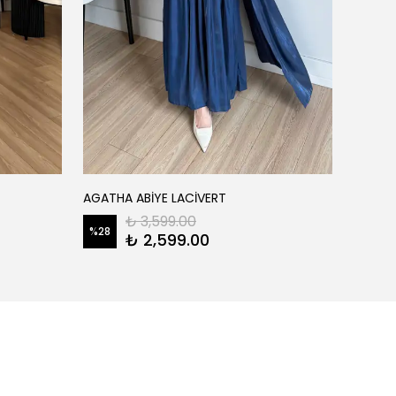
FATM
AGATHA ABİYE LACİVERT
AİSHA 
₺ 3,599.00
%
28
₺ 2,599.00
%
22