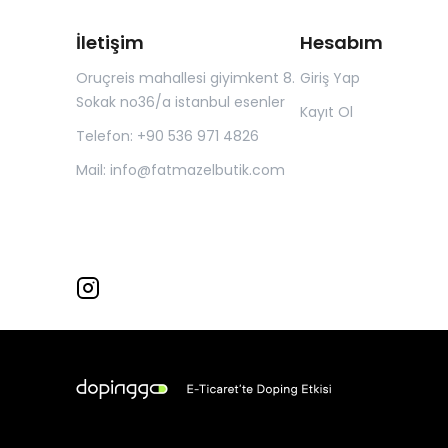
İletişim
Hesabım
Oruçreis mahallesi giyimkent 8.
Giriş Yap
Sokak no36/a istanbul esenler
Kayıt Ol
Telefon: +90 536 971 4826
Mail:
info@fatmazelbutik.com