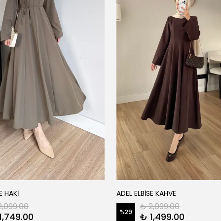
E HAKİ
ADEL ELBİSE KAHVE
2,099.00
₺ 2,099.00
%
29
1,749.00
₺ 1,499.00