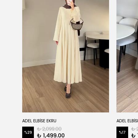
ADEL ELBİSE EKRU
ADEL ELBİS
₺ 2,099.00
₺ 
%
29
%
17
₺ 1,499.00
₺ 