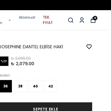
Aksesuar
TEK
0
im
FİYAT
JOSEPHINE DANTEL ELBİSE HAKİ
₺ 2,699.00
%
23
₺ 2,079.00
Beden
36
38
40
42
SEPETE EKLE