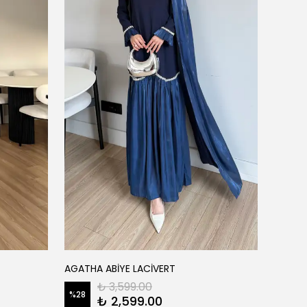
FATM
AGATHA ABİYE LACİVERT
AİSHA 
₺ 3,599.00
%
28
₺ 2,599.00
%
22