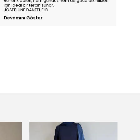
Bu renk paleti, hem gündüz hem de gece etkinlikleri
için ideal bir tercih sunar.
JOSEPHINE DANTEL ELB
Devamını Göster