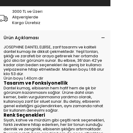
3000 TL ve Üzeri
Alışverişlerde
Kargo Ücretsiz
Ürün Açıklaması
JOSEPHINE DANTEL ELBİSE, zarif tasarımı ve kaliteli
dantel kumaşı ile dikkat çekmektedir. Yeşil tonları,
şıklığı ve zarafeti bir araya getirerek her ortamda
göz alıcı bir görünüm sunar. Bu elbise, 36’dan 42’ye
kadar olan beden seçenekleri ile geniş bir kullanıcı
yelpazesine hitap etmektedir. Manken boyu 1.68 olur
kilo 53 dür.
Ürün boyu 1.40cm dir
Tasarım ve Fonksiyonellik
Dantel kumaş, elbisenin hem hafif hem de şık bir
görünüm kazanmasını sağlar. Ürüne dahil olan
kemer, belin vurgulanmasına yardımcı olarak,
kullanıcıya zarif bir siluet sunar. Bu detay, elbisenin
genel estetiğini güçlendirirken, aynı zamanda rahat
bir kullanım deneyimi sağlar.
Renk Seçenekleri
Siyah, kahve ve mürdüm gibi çeşitli renk seçenekleri,
farklı zevklere hitap ederken, her bir tonun sunduğu
derinlik ve zenginlik, elbisenin şıklığını artırmaktadır.