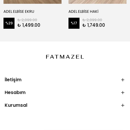
ADEL ELBİSE EKRU
ADEL ELBİSE HAKİ
₺ 2,099.00
₺ 2,099.00
%
29
%
17
₺ 1,499.00
₺ 1,749.00
İletişim
Hesabım
Kurumsal