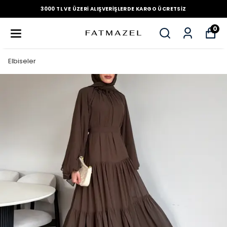
3000 TL VE ÜZERI ALIŞVERIŞLERDE KARGO ÜCRETSIZ
0
Elbiseler