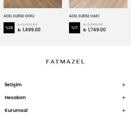
ADEL ELBİSE EKRU
ADEL ELBİSE HAKİ
₺ 2,099.00
₺ 2,099.00
%
29
%
17
₺ 1,499.00
₺ 1,749.00
İletişim
Hesabım
Kurumsal