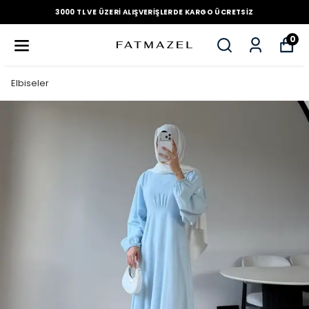
3000 TL VE ÜZERI ALIŞVERIŞLERDE KARGO ÜCRETSIZ
0
Elbiseler