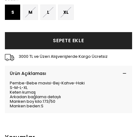
S
M
L
XL
SEPETE EKLE
3000 TL ve Üzeri Alışverişlerde Kargo Ücretsiz
Ürün Açıklaması
Pembe-Bebe mavisi-Bej-Kahve-Haki
S-M-L-XL
Keten kumaş
Arkadan bağlama detaylı
Manken boy kilo:173/50
Manken beden:S