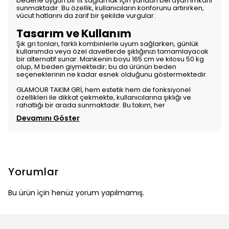
bedene uygun bir fit sağlamak için yandan bel ayarı imkanı
sunmaktadır. Bu özellik, kullanıcıların konforunu artırırken,
vücut hatlarını da zarif bir şekilde vurgular.
Tasarım ve Kullanım
Şık gri tonları, farklı kombinlerle uyum sağlarken, günlük
kullanımda veya özel davetlerde şıklığınızı tamamlayacak
bir alternatif sunar. Mankenin boyu 165 cm ve kilosu 50 kg
olup, M beden giymektedir; bu da ürünün beden
seçeneklerinin ne kadar esnek olduğunu göstermektedir.
GLAMOUR TAKIM GRİ, hem estetik hem de fonksiyonel
özellikleri ile dikkat çekmekte, kullanıcılarına şıklığı ve
rahatlığı bir arada sunmaktadır. Bu takım, her
Devamını Göster
Yorumlar
Bu ürün için henüz yorum yapılmamış.