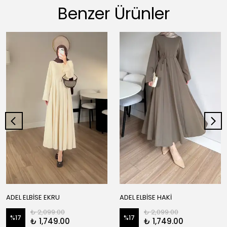
Benzer Ürünler
ADEL ELBİSE EKRU
ADEL ELBİSE HAKİ
₺ 2,099.00
₺ 2,099.00
%
17
%
17
₺ 1,749.00
₺ 1,749.00