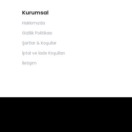
Kurumsal
Hakkımızda
Gizlilik Politikası
Şartlar & Koşullar
İptal ve İade Koşulları
İletişim