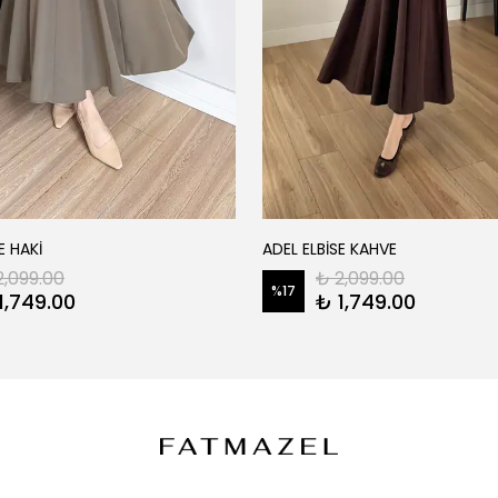
E HAKİ
ADEL ELBİSE KAHVE
2,099.00
₺ 2,099.00
%
17
1,749.00
₺ 1,749.00