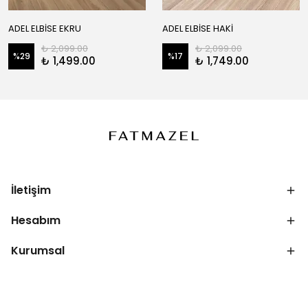
ADEL ELBİSE EKRU
ADEL ELBİSE HAKİ
₺ 2,099.00
₺ 2,099.00
%
29
%
17
₺ 1,499.00
₺ 1,749.00
İletişim
Hesabım
Kurumsal