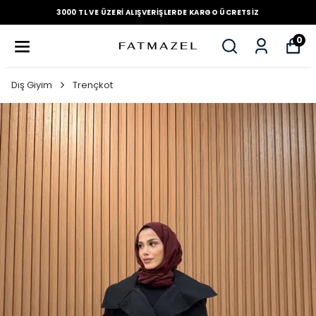
3000 TL VE ÜZERI ALIŞVERIŞLERDE KARGO ÜCRETSIZ
0
Dış Giyim
Trençkot