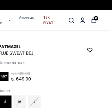
Aksesuar
TEK
0
im
FİYAT
FATMAZEL
FLUE SWEAT BEJ
Ürün Kodu
:
1145
₺ 1,499.00
%
57
₺ 649.00
Beden
S
M
L