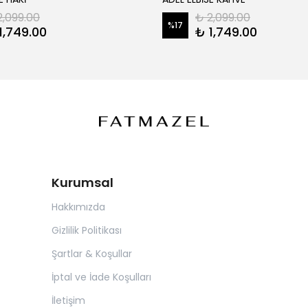
2,099.00
₺ 2,099.00
%
17
1,749.00
₺ 1,749.00
Kurumsal
Hakkımızda
Gizlilik Politikası
Şartlar & Koşullar
İptal ve İade Koşulları
İletişim