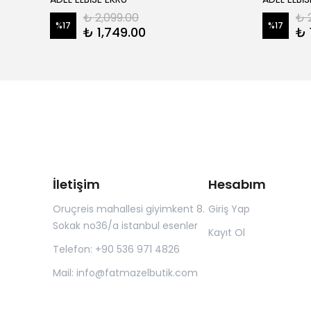
₺ 2,099.00
₺ 
%
17
%
17
₺ 1,749.00
₺ 
İletişim
Hesabım
Oruçreis mahallesi giyimkent 8.
Giriş Yap
Sokak no36/a istanbul esenler
Kayıt Ol
Telefon: +90 536 971 4826
Mail:
info@fatmazelbutik.com