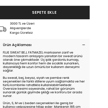
SEPETE EKLE
3000 TL ve Üzeri
Alışverişlerde
Kargo Ücretsiz
Ürün Açıklaması
FLUE SWEAT BEJ, FATMAZEL markasının zarif ve
modern tasarım anlayışını yansıtan bir sweat ürünü
olarak öne çıkmaktadır. Üç iplik şardonlu kumaşı,
kullanıcıya hem konfor hem de sıcaklık sunarken,
dayanıklılığı ile uzun ömürlü bir kullanım deneyimi
sağlar.
Bu sweat, bej, beyaz, siyah ve pembe renk
seçenekleri ile farklı stillere uyum sağlamakta ve her
türlü kombinle rahatlıkla kullanılabilmektedir.
Oversize kesimi sayesinde, rahat bir görünüm
sunarak günlük giyimde şıklığı ve konforu bir arada
sunar.
Ürün, S, M ve L beden seçenekleri ile geniş bir
kullanıcı yelpazesine hitap eder. Mankenin 165 cm