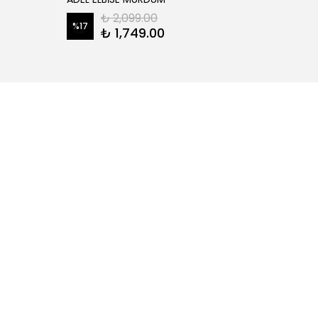
₺ 2,099.00
%
17
%
28
₺ 1,749.00