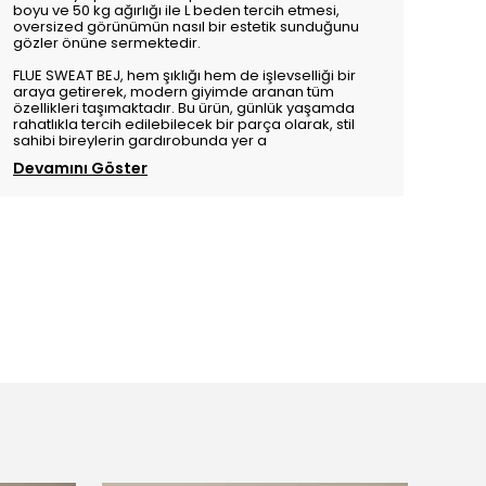
boyu ve 50 kg ağırlığı ile L beden tercih etmesi,
oversized görünümün nasıl bir estetik sunduğunu
gözler önüne sermektedir.
FLUE SWEAT BEJ, hem şıklığı hem de işlevselliği bir
araya getirerek, modern giyimde aranan tüm
özellikleri taşımaktadır. Bu ürün, günlük yaşamda
rahatlıkla tercih edilebilecek bir parça olarak, stil
sahibi bireylerin gardırobunda yer a
Devamını Göster