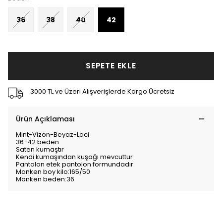
36
38
40
42
SEPETE EKLE
3000 TL ve Üzeri Alışverişlerde Kargo Ücretsiz
Ürün Açıklaması
Mint-Vizon-Beyaz-Laci
36-42 beden
Saten kumaştır
Kendi kumaşından kuşağı mevcuttur
Pantolon etek pantolon formundadır
Manken boy kilo:165/50
Manken beden:36