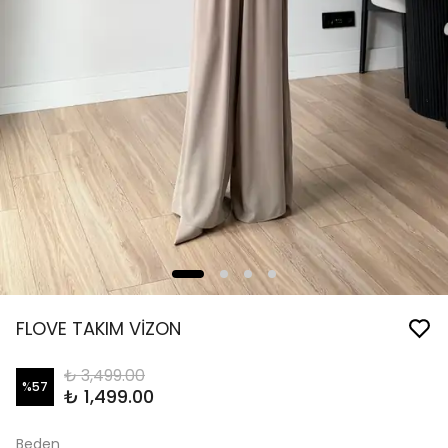
FLOVE TAKIM VİZON
₺ 3,499.00
%
57
₺ 1,499.00
Beden