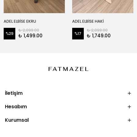
ADEL ELBİSE EKRU
ADEL ELBİSE HAKİ
₺ 2,099.00
₺ 2,099.00
%
29
%
17
₺ 1,499.00
₺ 1,749.00
İletişim
Hesabım
Kurumsal