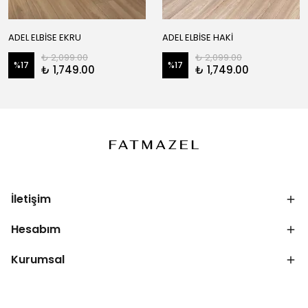
ADEL ELBİSE EKRU
ADEL ELBİSE HAKİ
₺ 2,099.00
₺ 2,099.00
%
17
%
17
₺ 1,749.00
₺ 1,749.00
İletişim
Hesabım
Kurumsal