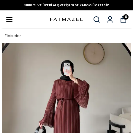
3000 TL VE ÜZERI ALIŞVERIŞLERDE KARGO ÜCRETSIZ
0
Elbiseler