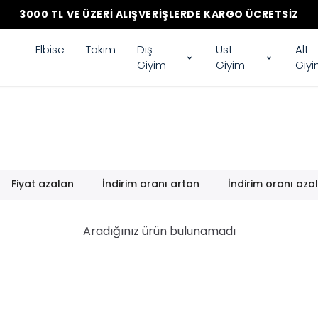
3000 TL VE ÜZERI ALIŞVERIŞLERDE KARGO ÜCRETSIZ
Elbise
Takım
Dış
Üst
Alt
Giyim
Giyim
Giy
Fiyat azalan
İndirim oranı artan
İndirim oranı aza
Aradığınız ürün bulunamadı