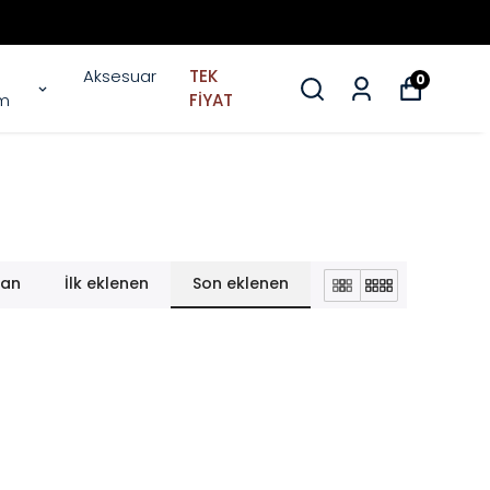
Aksesuar
TEK
0
im
FİYAT
lan
İlk eklenen
Son eklenen