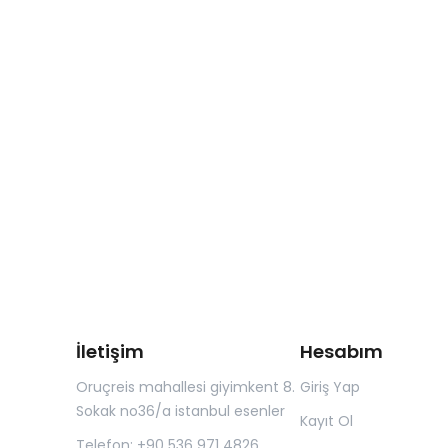
İletişim
Hesabım
Oruçreis mahallesi giyimkent 8.
Giriş Yap
Sokak no36/a istanbul esenler
Kayıt Ol
Telefon: +90 536 971 4826