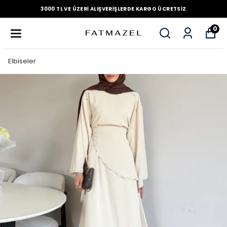
3000 TL VE ÜZERI ALIŞVERIŞLERDE KARGO ÜCRETSIZ
0
Elbiseler