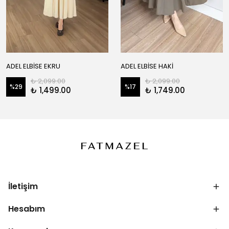
ADEL ELBİSE EKRU
ADEL ELBİSE HAKİ
₺ 2,099.00
₺ 2,099.00
%
29
%
17
₺ 1,499.00
₺ 1,749.00
İletişim
Hesabım