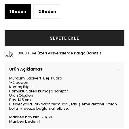
1 Beden
2 Beden
SEPETE EKLE
3000 TL ve Üzeri Alışverişlerde Kargo Ücretsiz
Ürün Açıklaması
Mürdüm-Lacivert-Bej-Pudra
1-2 beden
Kumaş Bilgisi
Pamuklu Saten kumaşa sahiptir.
Ürün Ölçüleri
Boy :145 cm
Bisiklet yaka , arkadan fermuarlı , taş işleme detaylı , volan
kollu , kruvaze bağlamalı elbise.
Manken boy kilo:173/50
Manken beden:1