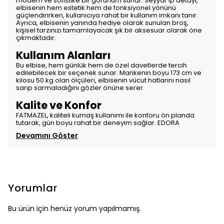
modern ve sofistike bir görünüm sunar. Seyyar ip detayı,
elbisenin hem estetik hem de fonksiyonel yönünü
güçlendirirken, kullanıcıya rahat bir kullanım imkanı tanır.
Ayrıca, elbisenin yanında hediye olarak sunulan broş,
kişisel tarzınızı tamamlayacak şık bir aksesuar olarak öne
çıkmaktadır.
Kullanım Alanları
Bu elbise, hem günlük hem de özel davetlerde tercih
edilebilecek bir seçenek sunar. Mankenin boyu 173 cm ve
kilosu 50 kg olan ölçüleri, elbisenin vücut hatlarını nasıl
sarıp sarmaladığını gözler önüne serer.
Kalite ve Konfor
FATMAZEL, kaliteli kumaş kullanımı ile konforu ön planda
tutarak, gün boyu rahat bir deneyim sağlar. EDORA
Devamını Göster
Yorumlar
Bu ürün için henüz yorum yapılmamış.