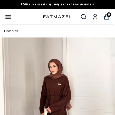
3000 TL VE ÜZERI ALIŞVERIŞLERDE KARGO ÜCRETSIZ
0
Elbiseler