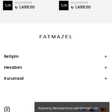
₺ 2,099.00
₺ 2,099.00
%
29
%
29
₺ 1,499.00
₺ 1,499.00
İletişim
Hesabım
Kurumsal
Alışveriş deneyiminizi iyileştirmek için