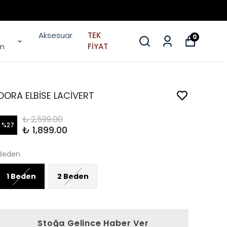
Aksesuar
TEK
0
im
FİYAT
DORA ELBİSE LACİVERT
₺ 2,599.00
%
27
₺ 1,899.00
Beden
1 Beden
2 Beden
Stoğa Gelince Haber Ver