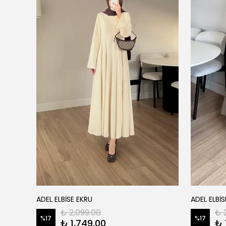
ADEL ELBİSE EKRU
ADEL ELBİS
₺ 2,099.00
₺ 
%
17
%
17
₺ 1,749.00
₺ 