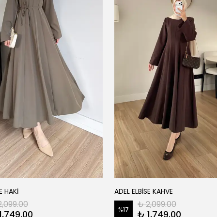
E HAKİ
ADEL ELBİSE KAHVE
2,099.00
₺ 2,099.00
%
17
1,749.00
₺ 1,749.00