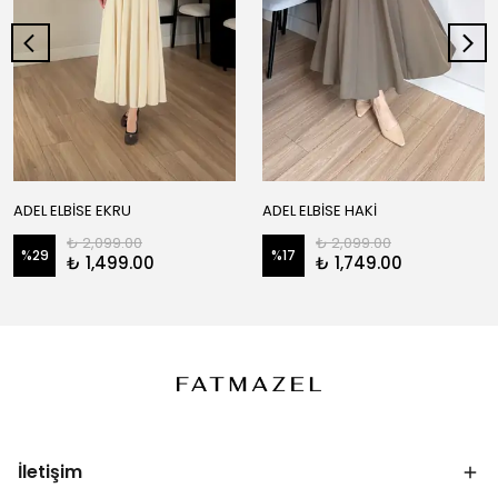
ADEL ELBİSE EKRU
ADEL ELBİSE HAKİ
₺ 2,099.00
₺ 2,099.00
%
29
%
17
₺ 1,499.00
₺ 1,749.00
İletişim