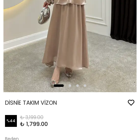
DİSNİE TAKIM VİZON
₺ 3,199.00
%
44
₺ 1,799.00
Beden