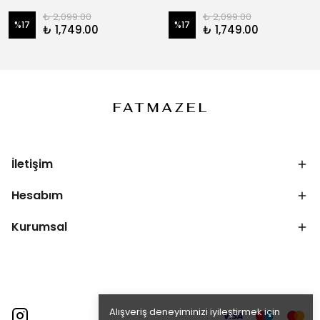
₺ 2,099.00
₺ 2,099.00
%
17
%
17
₺ 1,749.00
₺ 1,749.00
İletişim
Hesabım
Kurumsal
Alışveriş deneyiminizi iyileştirmek için