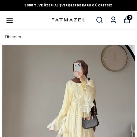
3000 TL VE ÜZERI ALIŞVERIŞLERDE KARGO ÜCRETSIZ
0
Elbiseler