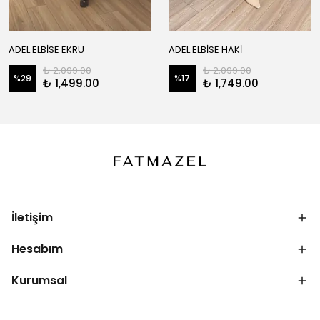
ADEL ELBİSE EKRU
ADEL ELBİSE HAKİ
₺ 2,099.00
₺ 2,099.00
%
29
%
17
₺ 1,499.00
₺ 1,749.00
İletişim
Hesabım
Kurumsal