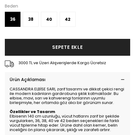
Beden
36
38
40
42
SEPETE EKLE
3000 TL ve Üzeri Alışverişlerde Kargo Ücretsiz
Ürün Açıklaması
CASSANDRA ELBİSE SARI, zarif tasarımı ve dikkat çekici rengi
ile modern kadınların gardırobuna şıklık katmaktadır. Bu
elbise, mavi, sarı ve kahverengi tonlarının uyumlu
birleşimiyle, her ortamda göz alıcı bir görünüm sunar.
Özellikler ve Tasarım
Elbisenin 140 cm uzunluğu, vücut hatlarını zarif bir şekilde
vurgularken, 36, 38, 40 ve 42 beden seçenekleri ile farklı
vücut tiplerine hitap eder. Ürüne dahil olan kemer, belin
inceliğini ön plana çıkararak, şıklığı ve zarafeti artırır.