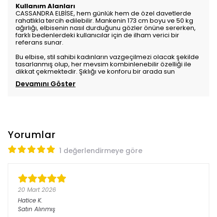
Kullanım Alanları
CASSANDRA ELBİSE, hem günlük hem de özel davetlerde
rahatlıkla tercih edilebilir. Mankenin 173 cm boyu ve 50 kg
ağırlığı, elbisenin nasıl durduğunu gözler önüne sererken,
farklı bedenlerdeki kullanıcılar için de ilham verici bir
referans sunar.
Bu elbise, stil sahibi kadınların vazgeçilmezi olacak şekilde
tasarlanmış olup, her mevsim kombinlenebilir özelliği ile
dikkat çekmektedir. Şıklığı ve konforu bir arada sun
Devamını Göster
Yorumlar
1 değerlendirmeye göre
20 Mart 2026
Hatice
K.
Satın Alınmış