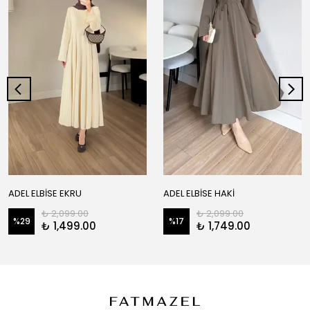
ADEL ELBİSE EKRU
ADEL ELBİSE HAKİ
₺ 2,099.00
₺ 2,099.00
%
29
%
17
₺ 1,499.00
₺ 1,749.00