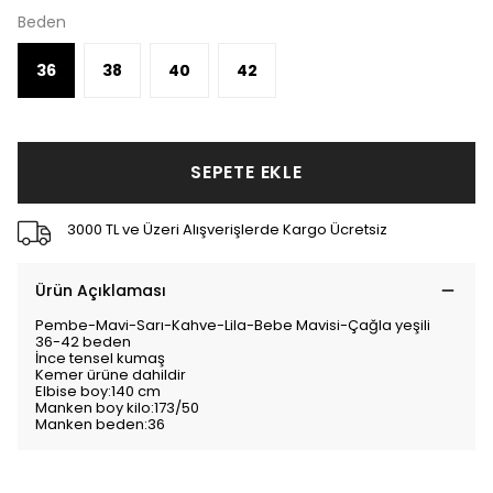
Beden
36
38
40
42
SEPETE EKLE
3000 TL ve Üzeri Alışverişlerde Kargo Ücretsiz
Ürün Açıklaması
Pembe-Mavi-Sarı-Kahve-Lila-Bebe Mavisi-Çağla yeşili
36-42 beden
İnce tensel kumaş
Kemer ürüne dahildir
Elbise boy:140 cm
Manken boy kilo:173/50
Manken beden:36